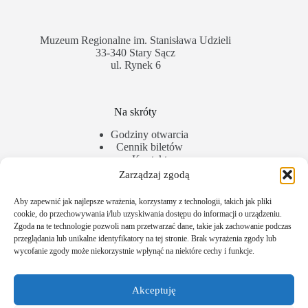
Muzeum Regionalne im. Stanisława Udzieli
33-340 Stary Sącz
ul. Rynek 6
Na skróty
Godziny otwarcia
Cennik biletów
Kontakt
Zarządzaj zgodą
Dodatkowe informacje
Aby zapewnić jak najlepsze wrażenia, korzystamy z technologii, takich jak pliki
cookie, do przechowywania i/lub uzyskiwania dostępu do informacji o urządzeniu.
Archiwalna strona
Zgoda na te technologie pozwoli nam przetwarzać dane, takie jak zachowanie podczas
przeglądania lub unikalne identyfikatory na tej stronie. Brak wyrażenia zgody lub
wycofanie zgody może niekorzystnie wpłynąć na niektóre cechy i funkcje.
Zobacz także
Akceptuję
Polityka plików cookies (EU)
Polityka prywatności