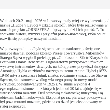
W dniach 20-21 maja 2026 w Lewoczy miały miejsce wydarzenia pod
nazwą „Hudba v Levoči v zrkadle storočí”, które było realizowane w
ramach projektu „ORBISFERA – łączymy ludzi i ich podróże”. To
spotkanie historii, muzyki i przyjaźni polsko-słowackiej, która od lat
rozwija się pomiędzy naszymi miastami.
W pierwszym dniu odbyło się seminarium naukowe poświęcone
muzyce dawnej, podczas którego Prezes Towarzystwa Miłośników
Starego Sącza wygłosił prelekcję pt. „Od klasztoru Sióstr Klarysek do
Festiwalu Omnia Beneficia”. Organizatorzy przygotowali również
wystawę instrumentów dawnych, na którą prezes przywiózł skrzypce
Antoniego Hybla ze zbiorów naszego muzeum. Antoni Hybel (1872-
1946) artysta rzeźbiarz i lutnik amator, rodzinnie związany ze Starym
Sączem, skonstruował według własnego pomysłu nowy model
skrzypiec, opatentowanych w 1925 r. W sumie wykonał 4
egzemplarze instrumentu, z których jeden od 50 lat znajduje się w
starosądeckim muzeum. Dziś stanowią ciekawostkę muzyczną i są
obiektem badań naukowych. Eksponat po raz pierwszy pokazywany
był poza murami muzeum, gdzie na co dzień jest eksponowany w
stałej ekspozycji.